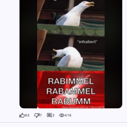
63
7
3
416