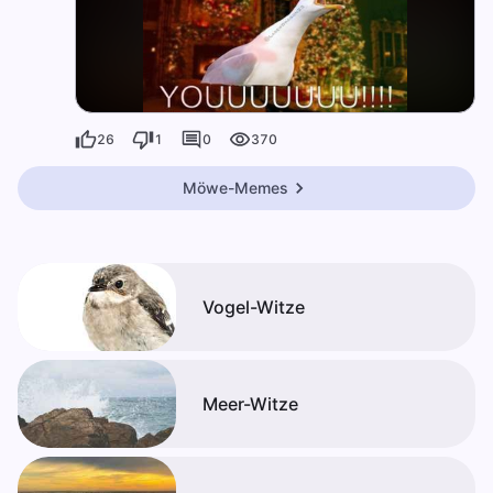
26
1
0
370
Möwe-Memes
Vogel-Witze
Meer-Witze