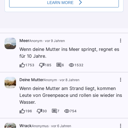
Meer
Anonym
·
vor 9 Jahren
Wenn deine Mutter ins Meer springt, regnet es
für 10 Jahre.
1753
185
6
1532
Deine Mutter
Anonym
·
vor 8 Jahren
Wenn deine Mutter am Strand liegt, kommen
Leute von Greenpeace und rollen sie wieder ins
Wasser.
196
30
7
754
Wrack
Anonymus
·
vor 6 Jahren