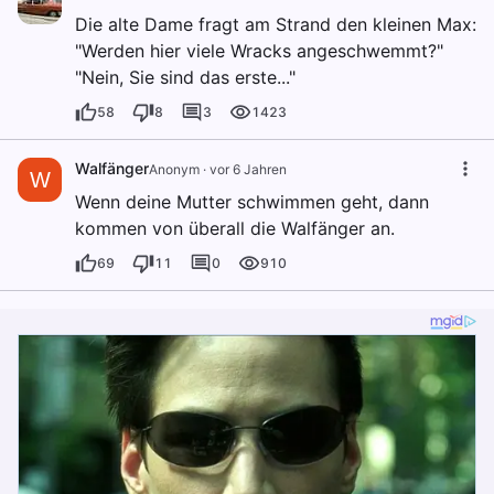
Die alte Dame fragt am Strand den kleinen Max:
"Werden hier viele Wracks angeschwemmt?"
"Nein, Sie sind das erste..."
58
8
3
1423
Walfänger
Anonym
·
vor 6 Jahren
W
Wenn deine Mutter schwimmen geht, dann
kommen von überall die Walfänger an.
69
11
0
910