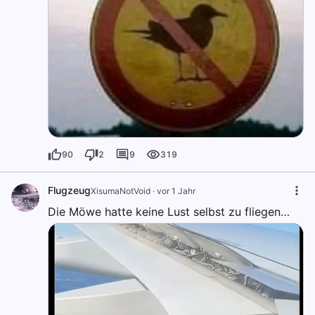
90
2
9
319
Flugzeug
XisumaNotVoid
·
vor 1 Jahr
Die Möwe hatte keine Lust selbst zu fliegen…