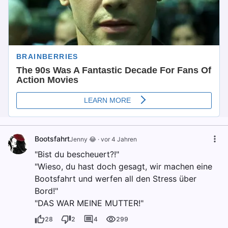
Bootsfahrt
Jenny 😂
·
vor 4 Jahren
"Bist du bescheuert?!"
"Wieso, du hast doch gesagt, wir machen eine
Bootsfahrt und werfen all den Stress über
Bord!"
"DAS WAR MEINE MUTTER!"
28
2
4
299