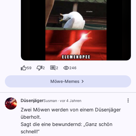
59
2
2
246
Möwe-Memes
Düsenjäger
Susman
·
vor 4 Jahren
Zwei Möwen werden von einem Düsenjäger
überholt.
Sagt die eine bewundernd: „Ganz schön
schnell!“