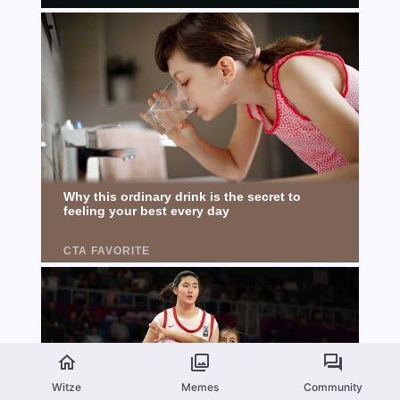
Witze
Memes
Community