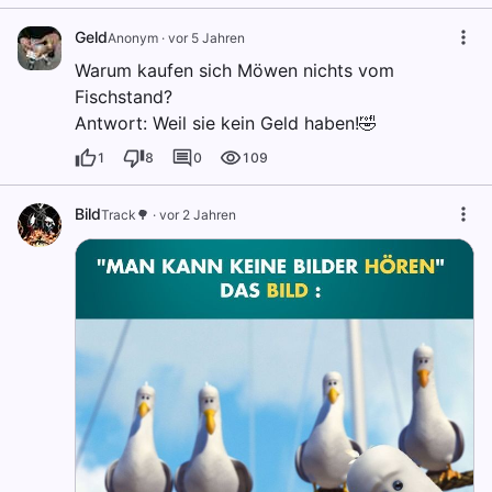
Geld
Anonym
·
vor 5 Jahren
Warum kaufen sich Möwen nichts vom
Fischstand?
Antwort: Weil sie kein Geld haben!🤣
1
8
0
109
Bild
Track🌳
·
vor 2 Jahren