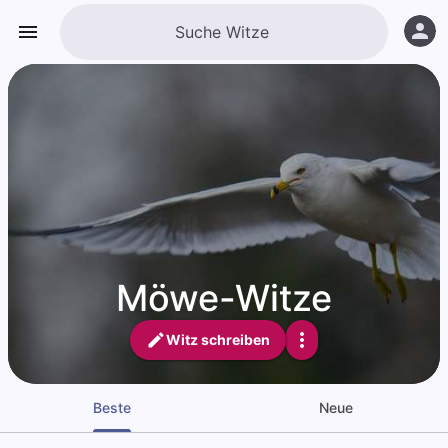
Möwe-Witze
Witz schreiben
Beste
Neue