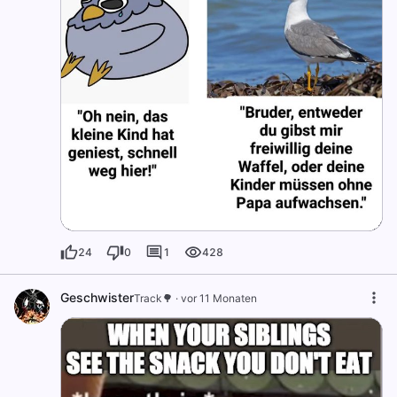
24
0
1
428
Geschwister
Track🌳
·
vor 11 Monaten