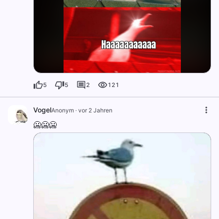
5
5
2
121
Vogel
Anonym
·
vor 2 Jahren
🥶🥶🥶