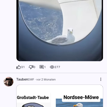
31
0
1
277
Tauben
SWF
·
vor 2 Monaten