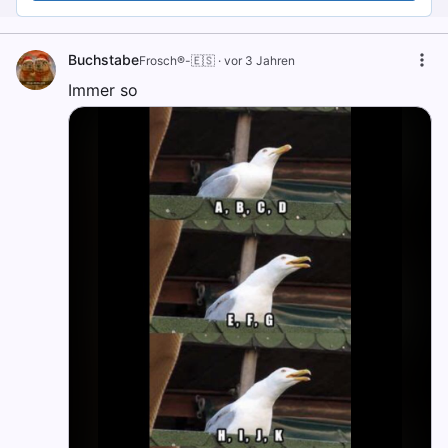
Buchstabe
Frosch®-🇪🇸
·
vor 3 Jahren
Immer so