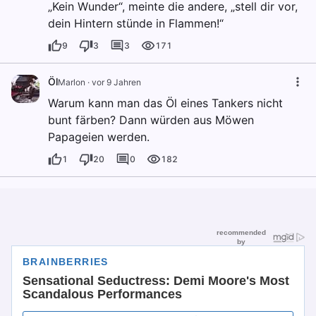
„Kein Wunder“, meinte die andere, „stell dir vor,
dein Hintern stünde in Flammen!“
9
3
3
171
Öl
Marlon
·
vor 9 Jahren
Warum kann man das Öl eines Tankers nicht
bunt färben? Dann würden aus Möwen
Papageien werden.
1
20
0
182