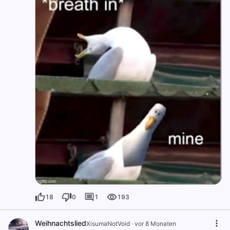
18
0
1
193
Weihnachtslied
XisumaNotVoid
·
vor 8 Monaten