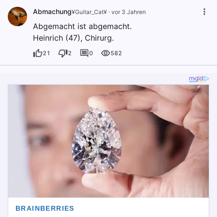
Abmachung
¥Guitar_Cat¥
·
vor 3 Jahren
Abgemacht ist abgemacht.
Heinrich (47), Chirurg.
21
2
0
582