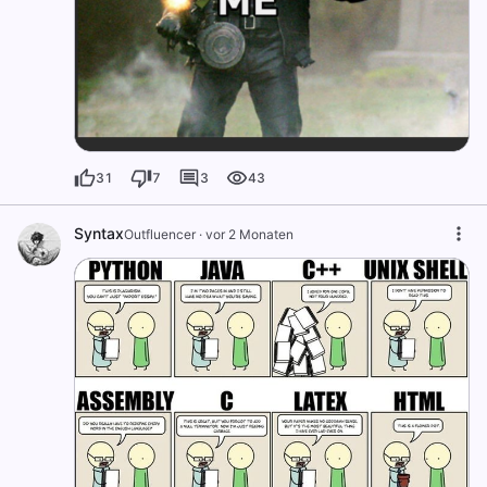
31
7
3
43
Syntax
Outfluencer
·
vor 2 Monaten