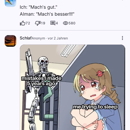
Ich: "Mach's gut."
Alman: "Mach's besser!!!"
72
19
4
580
Schlaf
Anonym
·
vor 2 Jahren