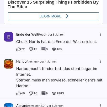
Ende der Welt
Pepsi
·
vor 8 Jahren
E
Chuck Norris hat das Ende der Welt erreicht.
72
19
0
165
Haribo
Anonym
·
vor 4 Jahren
Haribo macht Kinder fett, das steht sogar im
Internet.
Sterben muss man sowieso, schneller geht’s mit
Haribo!
46
10
9
1883
Alman
Bromaster 2.0
·
vor 5 Jahren