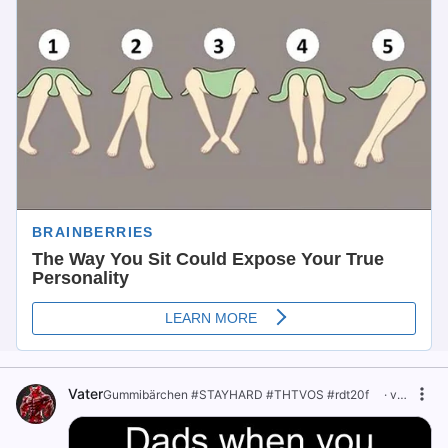
Vater
Gummibärchen #STAYHARD #THTVOS #rdt20f ⠀
·
vor 1 Jahr