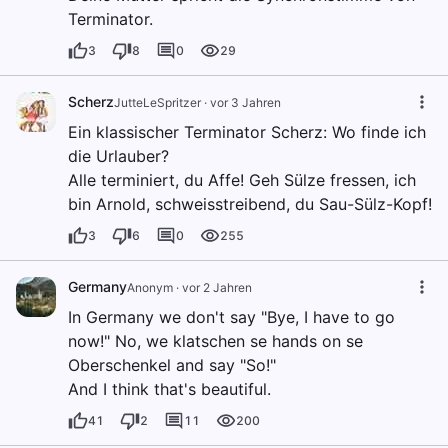
Terminator.
3
8
0
29
Scherz
JutteLeSpritzer
·
vor 3 Jahren
Ein klassischer Terminator Scherz: Wo finde ich
die Urlauber?
Alle terminiert, du Affe! Geh Sülze fressen, ich
bin Arnold, schweisstreibend, du Sau-Sülz-Kopf!
3
6
0
255
Germany
Anonym
·
vor 2 Jahren
In Germany we don't say "Bye, I have to go
now!" No, we klatschen se hands on se
Oberschenkel and say "So!"
And I think that's beautiful.
41
2
11
200