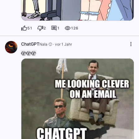
51
2
1
126
ChatGPT
Nala 🙂
·
vor 1 Jahr
🫣🫣🫣