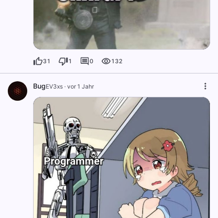
31
1
0
132
Bug
EV3xs
·
vor 1 Jahr