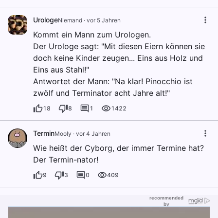
Urologe
Niemand
·
vor 5 Jahren
Kommt ein Mann zum Urologen.
Der Urologe sagt: "Mit diesen Eiern können sie
doch keine Kinder zeugen... Eins aus Holz und
Eins aus Stahl!"
Antwortet der Mann: "Na klar! Pinocchio ist
zwölf und Terminator acht Jahre alt!"
18
8
1
1422
Termin
Mooly
·
vor 4 Jahren
Wie heißt der Cyborg, der immer Termine hat?
Der Termin-nator!
9
3
0
409