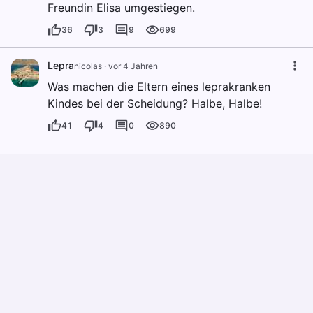
Freundin Elisa umgestiegen.
36
3
9
699
Lepra
nicolas
·
vor 4 Jahren
Was machen die Eltern eines leprakranken
Kindes bei der Scheidung? Halbe, Halbe!
41
4
0
890