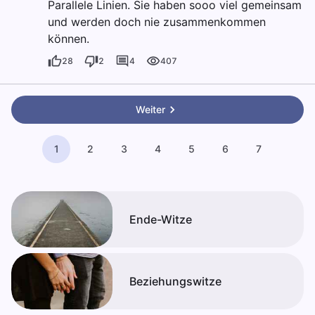
Parallele Linien. Sie haben sooo viel gemeinsam
und werden doch nie zusammenkommen
können.
28
2
4
407
Weiter
1
2
3
4
5
6
7
Ende-Witze
Beziehungswitze