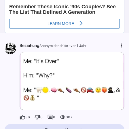
Beziehung
Anonym der dritte
·
vor 1 Jahr
36
0
8
307