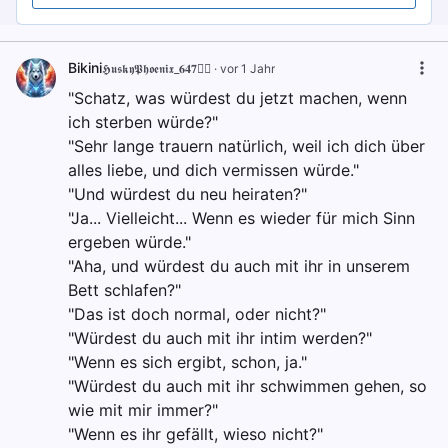
Bikini
𝕳𝖚𝖘𝖐𝖞𝕻𝖍𝖔𝖊𝖓𝖎𝖝_𝟔𝟒𝟕🐦‍🔥
·
vor 1 Jahr
"Schatz, was würdest du jetzt machen, wenn
ich sterben würde?"
"Sehr lange trauern natürlich, weil ich dich über
alles liebe, und dich vermissen würde."
"Und würdest du neu heiraten?"
"Ja... Vielleicht... Wenn es wieder für mich Sinn
ergeben würde."
"Aha, und würdest du auch mit ihr in unserem
Bett schlafen?"
"Das ist doch normal, oder nicht?"
"Würdest du auch mit ihr intim werden?"
"Wenn es sich ergibt, schon, ja."
"Würdest du auch mit ihr schwimmen gehen, so
wie mit mir immer?"
"Wenn es ihr gefällt, wieso nicht?"