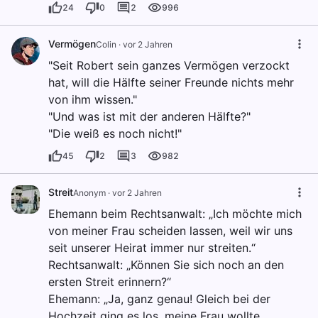
24
0
2
996
Vermögen
Colin
·
vor 2 Jahren
"Seit Robert sein ganzes Vermögen verzockt
hat, will die Hälfte seiner Freunde nichts mehr
von ihm wissen."
"Und was ist mit der anderen Hälfte?"
"Die weiß es noch nicht!"
45
2
3
982
Streit
Anonym
·
vor 2 Jahren
Ehemann beim Rechtsanwalt: „Ich möchte mich
von meiner Frau scheiden lassen, weil wir uns
seit unserer Heirat immer nur streiten.“
Rechtsanwalt: „Können Sie sich noch an den
ersten Streit erinnern?“
Ehemann: „Ja, ganz genau! Gleich bei der
Hochzeit ging es los, meine Frau wollte