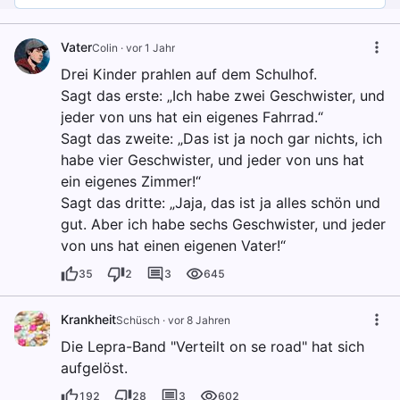
Vater
Colin
·
vor 1 Jahr
Drei Kinder prahlen auf dem Schulhof.
Sagt das erste: „Ich habe zwei Geschwister, und
jeder von uns hat ein eigenes Fahrrad.“
Sagt das zweite: „Das ist ja noch gar nichts, ich
habe vier Geschwister, und jeder von uns hat
ein eigenes Zimmer!“
Sagt das dritte: „Jaja, das ist ja alles schön und
gut. Aber ich habe sechs Geschwister, und jeder
von uns hat einen eigenen Vater!“
35
2
3
645
Krankheit
Schüsch
·
vor 8 Jahren
Die Lepra-Band "Verteilt on se road" hat sich
aufgelöst.
192
28
3
602