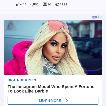
411
52
10
1134