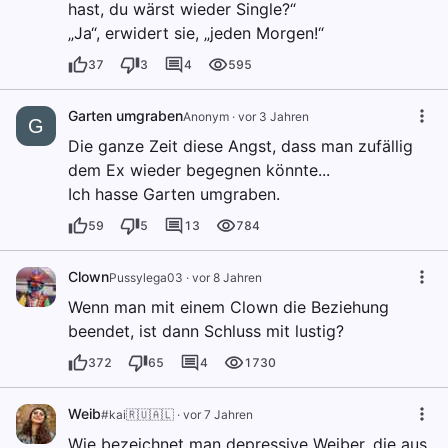
hast, du wärst wieder Single?“
„Ja“, erwidert sie, „jeden Morgen!“
37
3
4
595
Garten umgraben
Anonym
·
vor 3 Jahren
G
Die ganze Zeit diese Angst, dass man zufällig
dem Ex wieder begegnen könnte...
Ich hasse Garten umgraben.
59
5
13
784
Clown
Pussylega03
·
vor 8 Jahren
Wenn man mit einem Clown die Beziehung
beendet, ist dann Schluss mit lustig?
372
65
4
1730
Weib
#kai🇷🇺🇦🇱
·
vor 7 Jahren
Wie bezeichnet man depressive Weiber, die aus