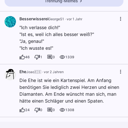
Trennung-Memes
Besserwisserei
GeorgeS1
·
vor 1 Jahr
"Ich verlasse dich!"
"Ist es, weil ich alles besser weiß?"
"Ja, genau!"
"Ich wusste es!"
46
1
0
1339
Ehe
Joao🇪🇸
·
vor 2 Jahren
Die Ehe ist wie ein Kartenspiel. Am Anfang
benötigen Sie lediglich zwei Herzen und einen
Diamanten. Am Ende wünscht man sich, man
hätte einen Schläger und einen Spaten.
24
0
0
1308