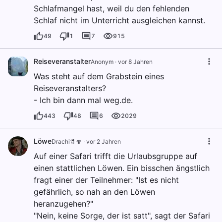
Schlafmangel hast, weil du den fehlenden
Schlaf nicht im Unterricht ausgleichen kannst.
49
1
7
915
Reiseveranstalter
Anonym
·
vor 8 Jahren
Was steht auf dem Grabstein eines
Reiseveranstalters?
- Ich bin dann mal weg.de.
443
48
6
2029
Löwe
Drachi🧷🍄
·
vor 2 Jahren
Auf einer Safari trifft die Urlaubsgruppe auf
einen stattlichen Löwen. Ein bisschen ängstlich
fragt einer der Teilnehmer: "Ist es nicht
gefährlich, so nah an den Löwen
heranzugehen?"
"Nein, keine Sorge, der ist satt", sagt der Safari