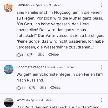
Familie
Cocel 😮💨
·
vor 3 Jahren
Eine Familie sitzt im Flugzeug, um in die Ferien
zu fliegen. Plötzlich wird die Mutter ganz blass.
"Oh Gott, ich habe vergessen, den Herd
abzustellen! Das wird das ganze Haus
abfackeln!" Der Vater versucht sie zu beruhigen:
"Keine Sorge, das wird nicht passieren. Ich habe
vergessen, die Wasserhähne zuzudrehen..."
8
1
0
509
Schornsteinfeger
Himnariki
·
vor 5 Jahren
Wo geht ein Schornsteinfeger in den Ferien hin?
Nach Russland.
11
3
3
563
Wort
Felix 😘
·
vor 4 Jahren
Das Wort "Ferien" setzt sich aus "Füttern" und