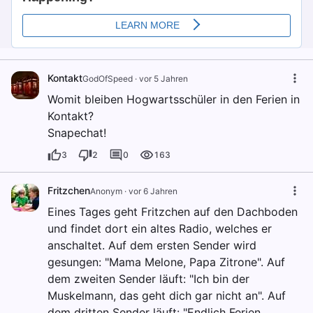
Kontakt
GodOfSpeed
·
vor 5 Jahren
Womit bleiben Hogwartsschüler in den Ferien in
Kontakt?
Snapechat!
3
2
0
163
Fritzchen
Anonym
·
vor 6 Jahren
Eines Tages geht Fritzchen auf den Dachboden
und findet dort ein altes Radio, welches er
anschaltet. Auf dem ersten Sender wird
gesungen: "Mama Melone, Papa Zitrone". Auf
dem zweiten Sender läuft: "Ich bin der
Muskelmann, das geht dich gar nicht an". Auf
dem dritten Sender läuft: "Endlich Ferien,