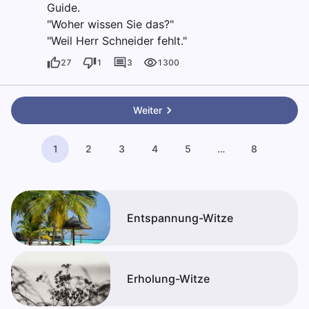
Guide.
"Woher wissen Sie das?"
"Weil Herr Schneider fehlt."
27
1
3
1300
Weiter
1
2
3
4
5
…
8
Entspannung-Witze
Erholung-Witze