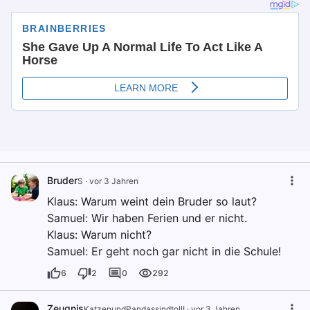
Bruder
S
·
vor 3 Jahren
Klaus: Warum weint dein Bruder so laut?
Samuel: Wir haben Ferien und er nicht.
Klaus: Warum nicht?
Samuel: Er geht noch gar nicht in die Schule!
6
2
0
292
Zeugnis
KatzenundPandassindtoll!
·
vor 3 Jahren