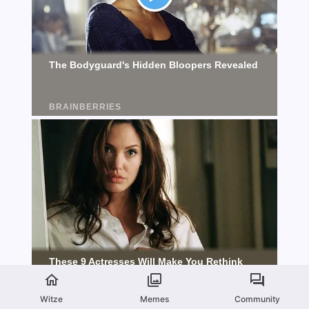
Witze
Memes
Community