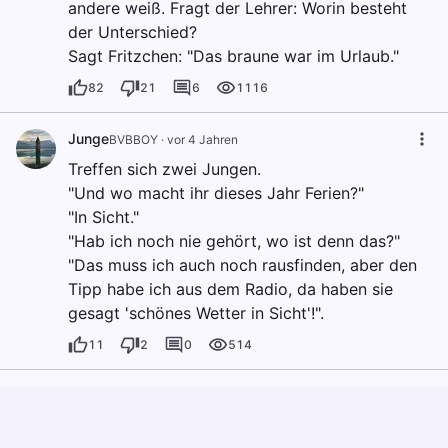
andere weiß. Fragt der Lehrer: Worin besteht
der Unterschied?
Sagt Fritzchen: "Das braune war im Urlaub."
82
21
6
1116
Junge
BVBBOY
·
vor 4 Jahren
Treffen sich zwei Jungen.
"Und wo macht ihr dieses Jahr Ferien?"
"In Sicht."
"Hab ich noch nie gehört, wo ist denn das?"
"Das muss ich auch noch rausfinden, aber den
Tipp habe ich aus dem Radio, da haben sie
gesagt 'schönes Wetter in Sicht'!".
11
2
0
514