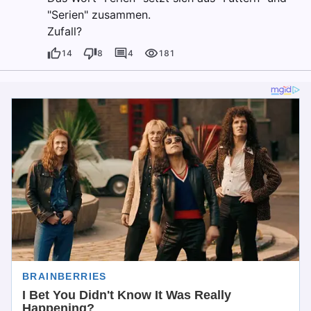
"Serien" zusammen.
Zufall?
14
8
4
181