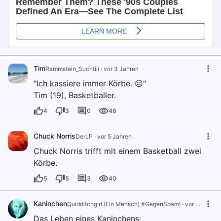
Tim
Rammstein_Suchtiii
·
vor 3 Jahren
"Ich kassiere immer Körbe. ☹️"
Tim (19), Basketballer.
4
3
0
46
Chuck Norris
DerLP
·
vor 5 Jahren
Chuck Norris trifft mit einem Basketball zwei
Körbe.
5
5
3
40
Kaninchen
Quidditchgirl (Ein Mensch) #GegenSpam!
·
vor 4 Jahren
Das Leben eines Kaninchens: