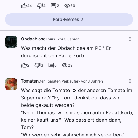
44
4
2
69
Korb-Memes
Obdachlose
Louis
·
vor 3 Jahren
Was macht der Obdachlose am PC? Er
durchsucht den Papierkorb.
2
3
0
29
Tomaten
Der Tomaten Verkäufer
·
vor 3 Jahren
Was sagt die Tomate 🍅 der anderen Tomate im
Supermarkt? "Ey Tom, denkst du, dass wir
beide gekauft werden?"
"Nein, Thomas, wir sind schon aufm Rabattkorb,
keiner kauft uns." "Was passiert denn dann,
Tom?"
"Wir werden sehr wahrscheinlich verderben."