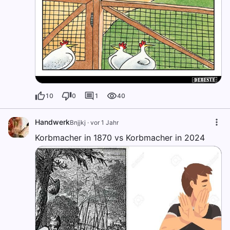
10
0
1
40
Handwerk
Bnjjkj
·
vor 1 Jahr
Korbmacher in 1870 vs Korbmacher in 2024