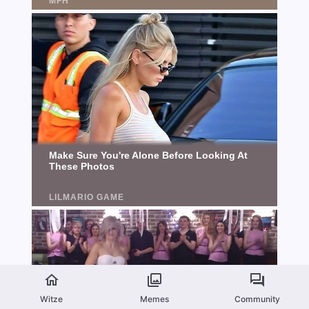
Witze
Memes
Community