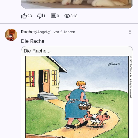
23
1
0
318
Rache
🍧Angel🍧
·
vor 2 Jahren
Die Rache.