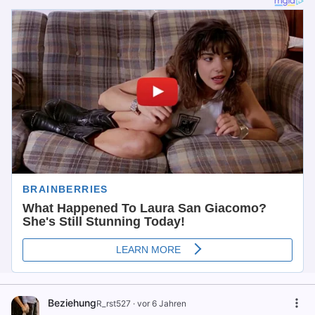
Beziehung
R_rst527
·
vor 6 Jahren