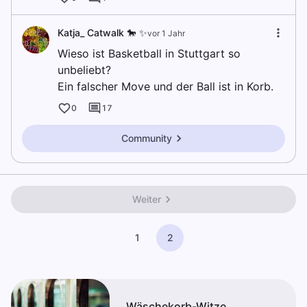
Katja_ Catwalk 🐎 ✨
vor 1 Jahr
Wieso ist Basketball in Stuttgart so
unbeliebt?
Ein falscher Move und der Ball ist in Korb.
0
17
Community
Weiter
1
2
Wäschekorb-Witze