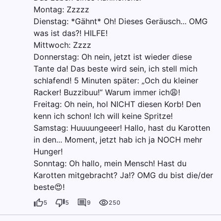
Montag: Zzzzz
Dienstag: *Gähnt* Oh! Dieses Geräusch... OMG
was ist das?! HILFE!
Mittwoch: Zzzz
Donnerstag: Oh nein, jetzt ist wieder diese
Tante da! Das beste wird sein, ich stell mich
schlafend! 5 Minuten später: „Och du kleiner
Racker! Buzzibuu!“ Warum immer ich😩!
Freitag: Oh nein, hol NICHT diesen Korb! Den
kenn ich schon! Ich will keine Spritze!
Samstag: Huuuungeeer! Hallo, hast du Karotten
in den... Moment, jetzt hab ich ja NOCH mehr
Hunger!
Sonntag: Oh hallo, mein Mensch! Hast du
Karotten mitgebracht? Ja!? OMG du bist die/der
beste😍!
5
5
9
250