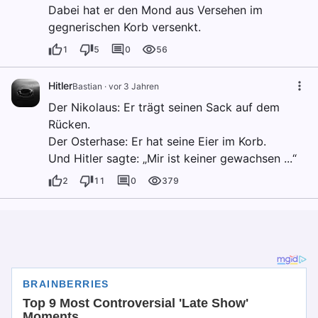
Dabei hat er den Mond aus Versehen im
gegnerischen Korb versenkt.
1
5
0
56
Hitler
Bastian
·
vor 3 Jahren
Der Nikolaus: Er trägt seinen Sack auf dem
Rücken.
Der Osterhase: Er hat seine Eier im Korb.
Und Hitler sagte: „Mir ist keiner gewachsen ...“
2
11
0
379