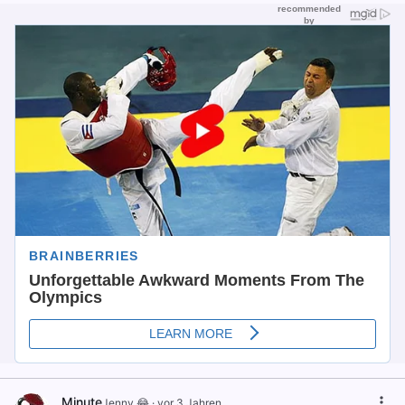
Minute
Jenny 😂
·
vor 3 Jahren