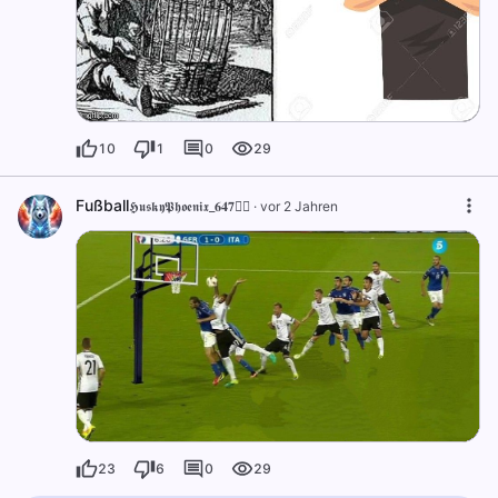
10
1
0
29
Fußball
𝕳𝖚𝖘𝖐𝖞𝕻𝖍𝖔𝖊𝖓𝖎𝖝_𝟔𝟒𝟕🐦‍🔥
·
vor 2 Jahren
23
6
0
29