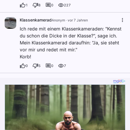
1
8
0
227
Klassenkamerad
Anonym
·
vor 7 Jahren
Ich rede mit einem Klassenkameraden: "Kennst
du schon die Dicke in der Klasse?", sage ich.
Mein Klassenkamerad daraufhin: "Ja, sie steht
vor mir und redet mit mir."
Korb!
0
5
0
7