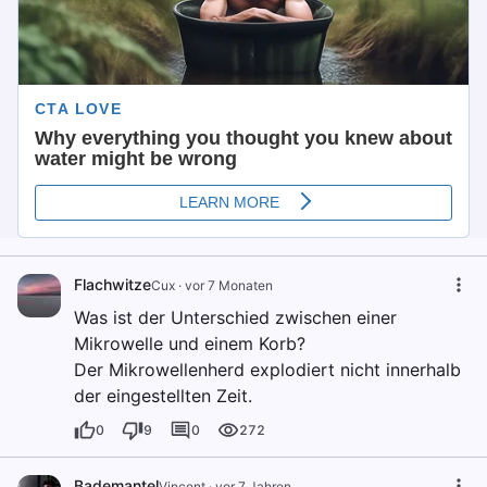
Flachwitze
Cux
·
vor 7 Monaten
Was ist der Unterschied zwischen einer
Mikrowelle und einem Korb?
Der Mikrowellenherd explodiert nicht innerhalb
der eingestellten Zeit.
0
9
0
272
Bademantel
Vincent
·
vor 7 Jahren