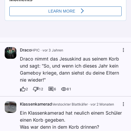
Draco
HPIC
·
vor 3 Jahren
Draco nimmt das Jesuskind aus seinem Korb
und sagt: "So, und wenn ich dieses Jahr kein
Gameboy kriege, dann siehst du deine Eltern
nie wieder!"
2
12
6
81
Klassenkamerad
Verstockter Blattkäfer
·
vor 2 Monaten
Ein Klassenkamerad hat neulich einem Schüler
einen Korb gegeben.
Was war denn in dem Korb drinnen?