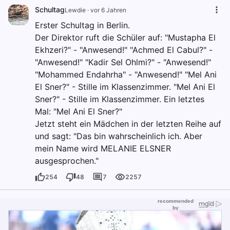
Schultag
Lewdie
·
vor 6 Jahren
Erster Schultag in Berlin.
Der Direktor ruft die Schüler auf: "Mustapha El
Ekhzeri?" - "Anwesend!" "Achmed El Cabul?" -
"Anwesend!" "Kadir Sel Ohlmi?" - "Anwesend!"
"Mohammed Endahrha" - "Anwesend!" "Mel Ani
El Sner?" - Stille im Klassenzimmer. "Mel Ani El
Sner?" - Stille im Klassenzimmer. Ein letztes
Mal: "Mel Ani El Sner?"
Jetzt steht ein Mädchen in der letzten Reihe auf
und sagt: "Das bin wahrscheinlich ich. Aber
mein Name wird MELANIE ELSNER
ausgesprochen."
254
48
7
2257