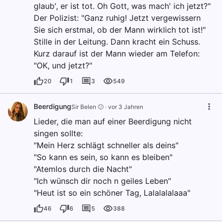
glaub', er ist tot. Oh Gott, was mach' ich jetzt?"
Der Polizist: "Ganz ruhig! Jetzt vergewissern
Sie sich erstmal, ob der Mann wirklich tot ist!"
Stille in der Leitung. Dann kracht ein Schuss.
Kurz darauf ist der Mann wieder am Telefon:
"OK, und jetzt?"
20
1
3
549
Beerdigung
Sir Belen 🙂
·
vor 3 Jahren
Lieder, die man auf einer Beerdigung nicht
singen sollte:
"Mein Herz schlägt schneller als deins"
"So kann es sein, so kann es bleiben"
"Atemlos durch die Nacht"
"Ich wünsch dir noch n geiles Leben"
"Heut ist so ein schöner Tag, Lalalalalaaa"
46
6
5
388