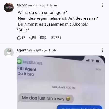
Alkohol
Anоnуm
·
vor 2 Jahren
"Willst du dich umbringen?"
"Nein, deswegen nehme ich Antidepressiva."
"Du nimmst es zusammen mit Alkohol."
*Stille*
37
5
2
773
Agent
Kataje 😂⛓️
·
vor 1 Jahr