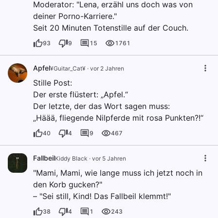
Moderator: "Lena, erzähl uns doch was von
deiner Porno-Karriere."
Seit 20 Minuten Totenstille auf der Couch.
93
9
15
1761
Apfel
¥Guitar_Cat¥
·
vor 2 Jahren
Stille Post:
Der erste flüstert: „Apfel.“
Der letzte, der das Wort sagen muss:
„Häää, fliegende Nilpferde mit rosa Punkten?!“
40
4
9
467
Fallbeil
Kiddy Black
·
vor 5 Jahren
"Mami, Mami, wie lange muss ich jetzt noch in
den Korb gucken?"
– "Sei still, Kind! Das Fallbeil klemmt!"
38
4
1
243