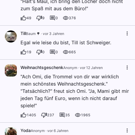
"Halt's Maul, ich bring den Locher doch nicht
zum Spaß mit aus dem Büro!"
49
9
0
376
Till
Baum 🌳
·
vor 3 Jahren
Egal wie leise du bist, Till ist Schweiger.
19
0
0
665
Weihnachtsgeschenk
Anonym
·
vor 12 Jahren
"Ach Omi, die Trommel von dir war wirklich
mein schönstes Weihnachtsgeschenk."
"Tatsächlich?" freut sich Omi. "Ja, Mami gibt mir
jeden Tag fünf Euro, wenn ich nicht darauf
spiele!"
1405
237
35
1965
Yoda
Anonym
·
vor 6 Jahren