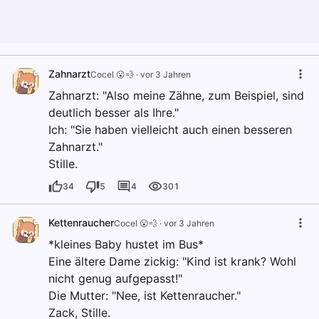
Zahnarzt
Cocel 😮💨
·
vor 3 Jahren
Zahnarzt: "Also meine Zähne, zum Beispiel, sind
deutlich besser als Ihre."
Ich: "Sie haben vielleicht auch einen besseren
Zahnarzt."
Stille.
34
5
4
301
Kettenraucher
Cocel 😮💨
·
vor 3 Jahren
*kleines Baby hustet im Bus*
Eine ältere Dame zickig: "Kind ist krank? Wohl
nicht genug aufgepasst!"
Die Mutter: "Nee, ist Kettenraucher."
Zack, Stille.