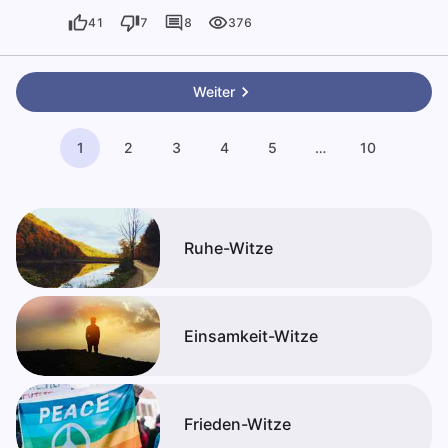
41
7
8
376
Weiter
1
2
3
4
5
…
10
Ruhe-Witze
Einsamkeit-Witze
Frieden-Witze