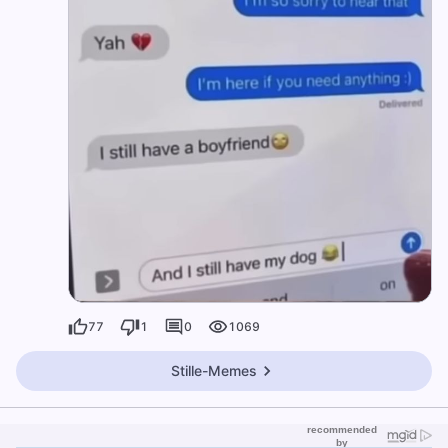
77
1
0
1069
Stille-Memes