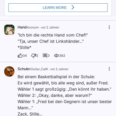
Hand
Anonym
·
vor 2 Jahren
"Ich bin die rechte Hand vom Chef!"
"Tja, unser Chef ist Linkshänder..."
*Stille*
34
2
3
382
Schule
¥Guitar_Cat¥
·
vor 2 Jahren
Bei einem Basketballspiel in der Schule:
Es wird gewählt, bis alle weg sind, außer Fred.
Wähler 1 sagt großzügig: „Den könnt ihr haben.“
Wähler 2: „Okay, danke, aber warum?“
Wähler 1: „Fred bei den Gegnern ist unser bester
Mann...“
Zack, Stille...