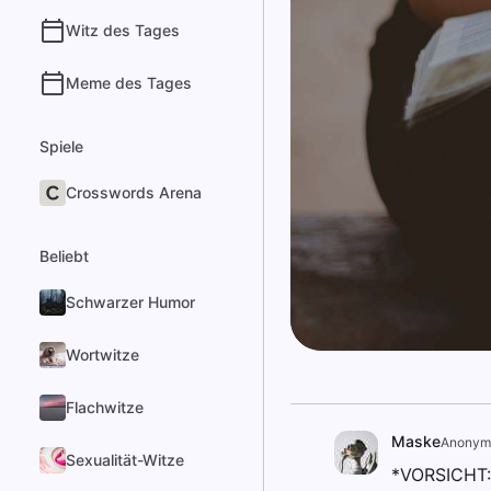
Witz des Tages
Meme des Tages
Spiele
Crosswords Arena
Beliebt
Schwarzer Humor
Wortwitze
Flachwitze
Maske
Anonym
Sexualität-Witze
*VORSICHT