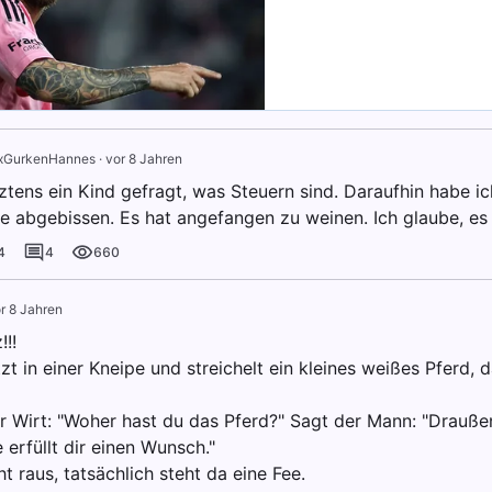
xGurkenHannes
·
vor 8 Jahren
ztens ein Kind gefragt, was Steuern sind. Daraufhin habe i
te abgebissen. Es hat angefangen zu weinen. Ich glaube, es
4
4
660
r 8 Jahren
!!
zt in einer Kneipe und streichelt ein kleines weißes Pferd,
er Wirt: "Woher hast du das Pferd?" Sagt der Mann: "Draußen
e erfüllt dir einen Wunsch."
t raus, tatsächlich steht da eine Fee.