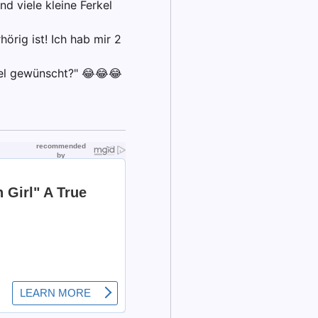
d viele kleine Ferkel
örig ist! Ich hab mir 2
mel gewünscht?" 😂😂😂