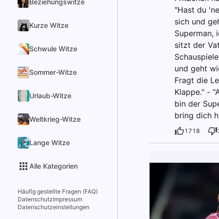
Beziehungswitze
"Hast du 'ne
sich und ge
Kurze Witze
Superman, i
sitzt der Va
Schwule Witze
Schauspieler
und geht wie
Sommer-Witze
Fragt die Le
Klappe." - "
Urlaub-Witze
bin der Supe
bring dich hi
Weltkrieg-Witze
1718
Lange Witze
Alle Kategorien
Häufig gestellte Fragen (FAQ)
Datenschutz
Impressum
Datenschutzeinstellungen