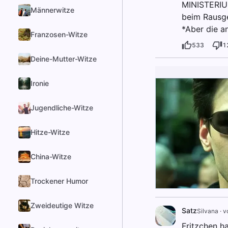
MINISTERIU
Männerwitze
beim Rausge
*Aber die a
Franzosen-Witze
533
1
Deine-Mutter-Witze
Ironie
Jugendliche-Witze
Hitze-Witze
China-Witze
Trockener Humor
Zweideutige Witze
Satz
Silvana
·
v
Fritzchen h