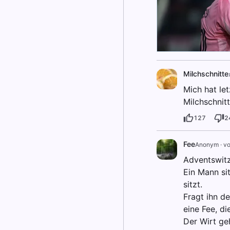
Milchschnitte
Mich hat let
Milchschnit
127
2
Fee
Anonym
·
vo
Adventswitz!
Ein Mann sit
sitzt.
Fragt ihn d
eine Fee, di
Der Wirt geh