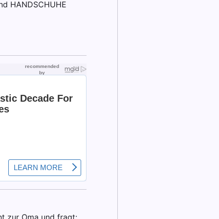
KE und HANDSCHUHE
ht zur Oma und fragt: