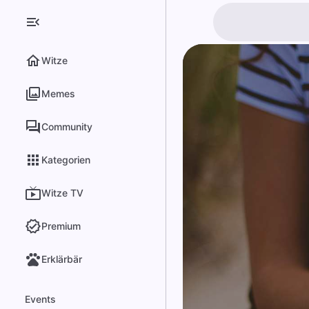
Witze
Memes
Community
Kategorien
Witze TV
Premium
Erklärbär
Events