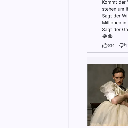
Kommt der W
stehen um i
Sagt der Wir
Millionen i
Sagt der Ga
😂😂
534
1