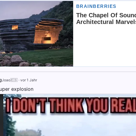
g
Joao🇪🇸
·
vor 1 Jahr
super explosion