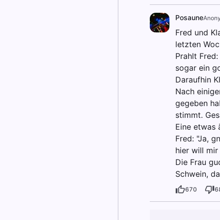
Posaune
Anon
Fred und Kl
letzten Woc
Prahlt Fred
sogar ein go
Daraufhin Kl
Nach einige
gegeben hab
stimmt. Gesa
Eine etwas ä
Fred: "Ja, 
hier will mi
Die Frau guc
Schwein, da
670
6