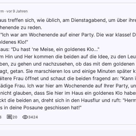
ym
·
vor 9 Jahren
aus treffen sich, wie üblich, am Dienstagabend, um über i
henende zu reden.
: "Ich war am Wochenende auf einer Party. Die war klasse! 
ldenes Klo!"
aus: "Du hast 'ne Meise, ein goldenes Klo..."
m Hin und Her kommen die beiden auf die Idee, zu den Leut
en, zu gehen und nachzusehen, ob das mit dem goldenen K
gt, getan. Sie marschieren los und einige Minuten später kl
ltere Frau öffnet und schaut die beiden fragend an: "Kann i
gnädige Frau. Ich war hier am Wochenende auf Ihrer Party, u
r nicht glauben, dass Sie hier im Haus ein goldenes Klo habe
kt die beiden an, dreht sich in den Hausflur und ruft: "Herm
s in deine Posaune geschissen hat!"
8
20
3424