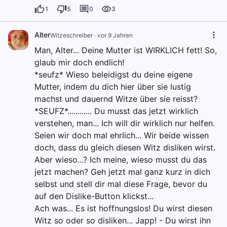
1
5
0
3
Alter
Witzeschreiber
·
vor 9 Jahren
Man, Alter... Deine Mutter ist WIRKLICH fett! So,
glaub mir doch endlich!
*seufz* Wieso beleidigst du deine eigene
Mutter, indem du dich hier über sie lustig
machst und dauernd Witze über sie reisst?
*SEUFZ*............ Du musst das jetzt wirklich
verstehen, man... Ich will dir wirklich nur helfen.
Seien wir doch mal ehrlich... Wir beide wissen
doch, dass du gleich diesen Witz disliken wirst.
Aber wieso...? Ich meine, wieso musst du das
jetzt machen? Geh jetzt mal ganz kurz in dich
selbst und stell dir mal diese Frage, bevor du
auf den Dislike-Button klickst...
Ach was... Es ist hoffnungslos! Du wirst diesen
Witz so oder so disliken... Japp! - Du wirst ihn