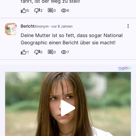
fährt, ist der Weg zu steil!
5
3
0
6
Bericht
Anonym
·
vor 8 Jahren
Deine Mutter ist so fett, dass sogar National
Geographic einen Bericht über sie macht!
1
0
0
7