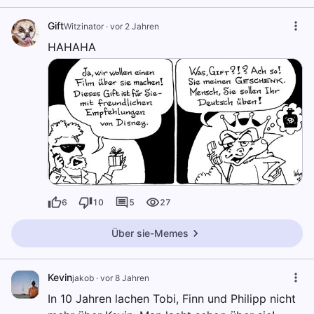
Gift
Witzinator
·
vor 2 Jahren
HAHAHA
6
10
5
27
Über sie-Memes
Kevin
jakob
·
vor 8 Jahren
In 10 Jahren lachen Tobi, Finn und Philipp nicht