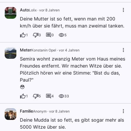
Auto
Lolix
·
vor 8 Jahren
Deine Mutter ist so fett, wenn man mit 200
km/h über sie fährt, muss man zweimal tanken.
1
3
0
5
Meter
Konstanin Opel
·
vor 4 Jahren
Semira wohnt zwanzig Meter vom Haus meines
Freundes entfernt. Wir machen Witze über sie.
Plötzlich hören wir eine Stimme: "Bist du das,
Paul?"
😳
1
5
4
33
Familie
Anonym
·
vor 8 Jahren
Deine Mudda ist so fett, es gibt sogar mehr als
5000 Witze über sie.