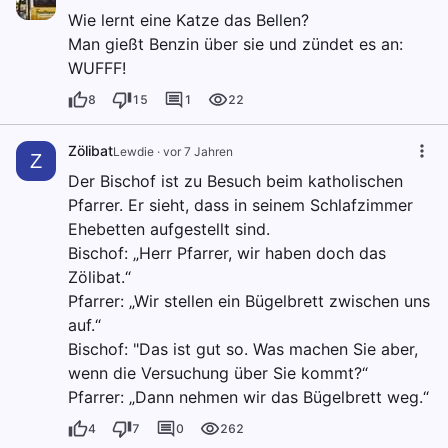
Wie lernt eine Katze das Bellen?
Man gießt Benzin über sie und zündet es an:
WUFFF!
8
15
1
22
Zölibat
Lewdie
·
vor 7 Jahren
Z
Der Bischof ist zu Besuch beim katholischen
Pfarrer. Er sieht, dass in seinem Schlafzimmer
Ehebetten aufgestellt sind.
Bischof: „Herr Pfarrer, wir haben doch das
Zölibat.“
Pfarrer: „Wir stellen ein Bügelbrett zwischen uns
auf.“
Bischof: "Das ist gut so. Was machen Sie aber,
wenn die Versuchung über Sie kommt?“
Pfarrer: „Dann nehmen wir das Bügelbrett weg.“
4
7
0
262