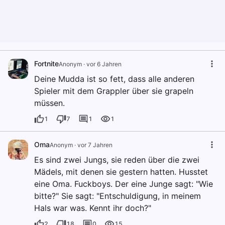
Fortnite
Anonym
·
vor 6 Jahren
Deine Mudda ist so fett, dass alle anderen
Spieler mit dem Grappler über sie grapeln
müssen.
1
7
1
1
Oma
Anonym
·
vor 7 Jahren
Es sind zwei Jungs, sie reden über die zwei
Mädels, mit denen sie gestern hatten. Husstet
eine Oma. Fuckboys. Der eine Junge sagt: "Wie
bitte?" Sie sagt: "Entschuldigung, in meinem
Hals war was. Kennt ihr doch?"
2
18
0
15