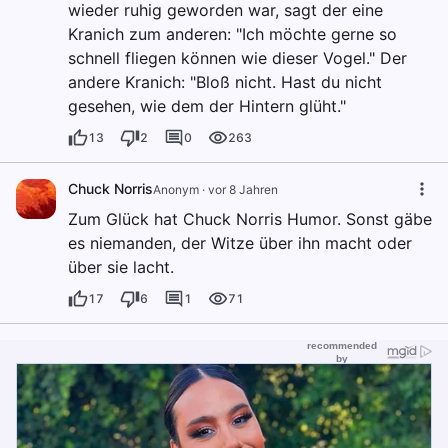
wieder ruhig geworden war, sagt der eine
Kranich zum anderen: "Ich möchte gerne so
schnell fliegen können wie dieser Vogel." Der
andere Kranich: "Bloß nicht. Hast du nicht
gesehen, wie dem der Hintern glüht."
13
2
0
263
Chuck Norris
Anonym
·
vor 8 Jahren
Zum Glück hat Chuck Norris Humor. Sonst gäbe
es niemanden, der Witze über ihn macht oder
über sie lacht.
17
6
1
71